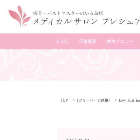
HOME
店舗概要
痩身メニュー
TOP
[
フリーページ画像
]
flow_bust_i