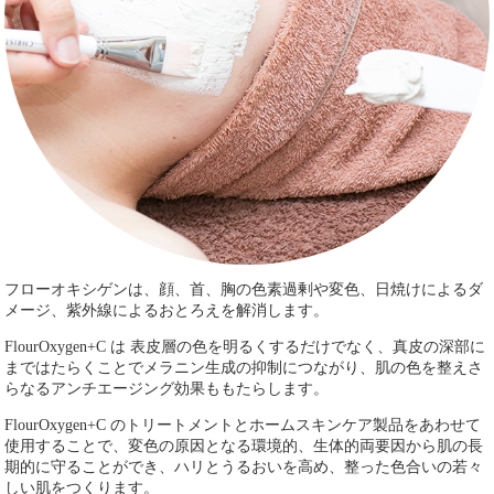
フローオキシゲンは、顔、首、胸の色素過剰や変色、日焼けによるダ
メージ、紫外線によるおとろえを解消します。
FlourOxygen+C は 表皮層の色を明るくするだけでなく、真皮の深部に
まではたらくことでメラニン生成の抑制につながり、肌の色を整えさ
らなるアンチエージング効果ももたらします。
FlourOxygen+C のトリートメントとホームスキンケア製品をあわせて
使用することで、変色の原因となる環境的、生体的両要因から肌の長
期的に守ることができ、ハリとうるおいを高め、整った色合いの若々
しい肌をつくります。